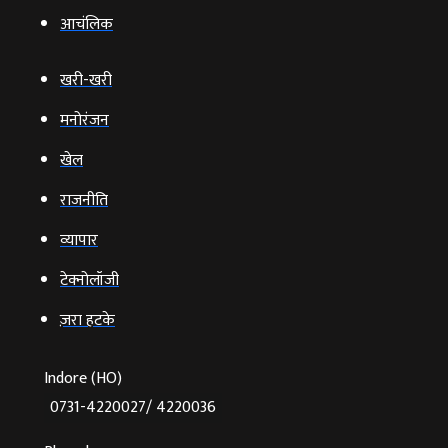
आचंलिक
खरी-खरी
मनोरंजन
खेल
राजनीति
व्‍यापार
टेक्‍नोलॉजी
ज़रा हटके
Indore (HO)
0731-4220027/ 4220036