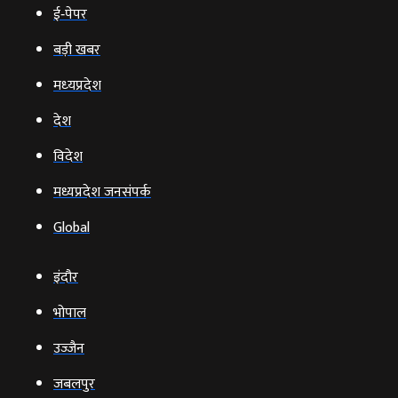
ई‑पेपर
बड़ी खबर
मध्‍यप्रदेश
देश
विदेश
मध्यप्रदेश जनसंपर्क
Global
इंदौर
भोपाल
उज्‍जैन
जबलपुर