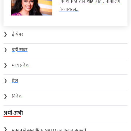
‘काश PM तानाशाह होते’, नाबालिग
के वायरल...
❯
ई-पेपर
❯
बड़ी खबर
❯
मध्य प्रदेश
❯
देश
❯
विदेश
अभी-अभी
❯
मक्का में इस्लामिक NATO का ऐलान, सऊदी...