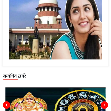
सम्बंधित ख़बरें