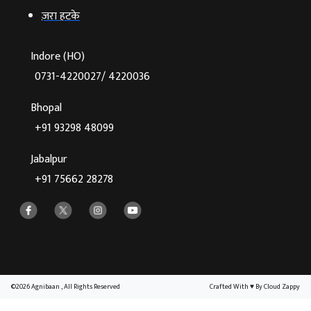
ज़रा हटके
Indore (HO)
0731-4220027/ 4220036
Bhopal
+91 93298 48099
Jabalpur
+91 75662 28278
©2026 Agnibaan , All Rights Reserved
Crafted With
♥
By Cloud Zappy