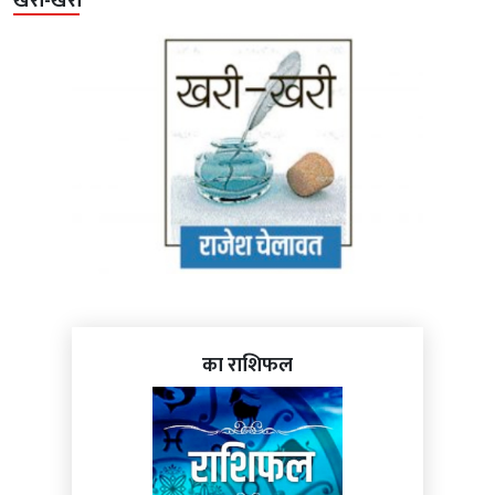
खरी-खरी
का राशिफल