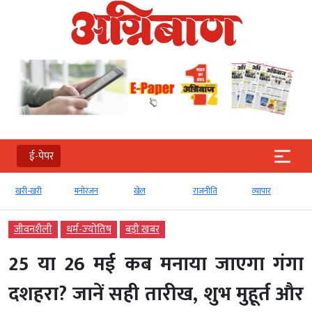
ई-पेपर
खरी-खरी
मनोरंजन
खेल
राजनीति
व्‍यापार
जीवनशैली
धर्म-ज्‍योतिष
बड़ी खबर
25 या 26 मई कब मनाया जाएगा गंगा
दशहरा? जानें सही तारीख, शुभ मुहूर्त और