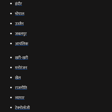
इंदौर
भोपाल
उज्‍जैन
जबलपुर
आचंलिक
खरी-खरी
मनोरंजन
खेल
राजनीति
व्‍यापार
टेक्‍नोलॉजी