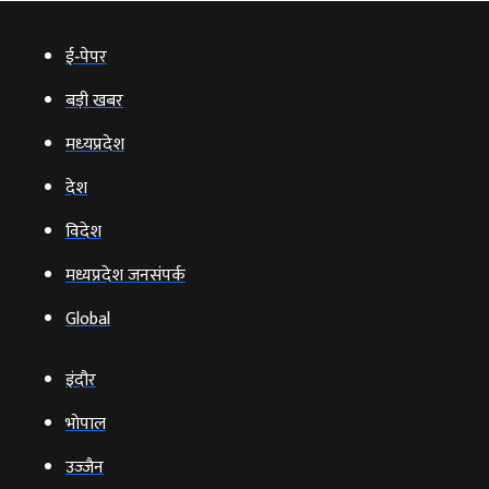
ई‑पेपर
बड़ी खबर
मध्‍यप्रदेश
देश
विदेश
मध्यप्रदेश जनसंपर्क
Global
इंदौर
भोपाल
उज्‍जैन