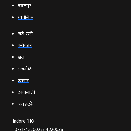
जबलपुर
आचंलिक
खरी-खरी
मनोरंजन
खेल
राजनीति
व्‍यापार
टेक्‍नोलॉजी
ज़रा हटके
Indore (HO)
0731-4220027/ 4220036