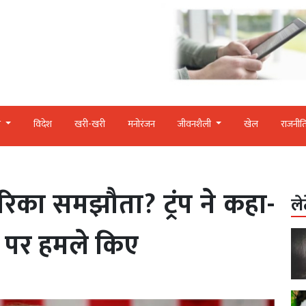
र
विदेश
खरी-खरी
मनोरंजन
जीवनशैली
खेल
राजनीत
रिका समझौता? ट्रंप ने कहा-
ले
ं पर हमले किए