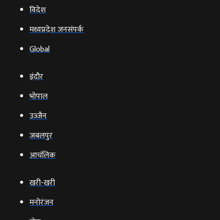
विदेश
मध्यप्रदेश जनसंपर्क
Global
इंदौर
भोपाल
उज्‍जैन
जबलपुर
आचंलिक
खरी-खरी
मनोरंजन