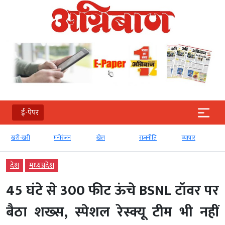
ई-पेपर
खरी-खरी
मनोरंजन
खेल
राजनीति
व्‍यापार
देश
मध्‍यप्रदेश
45 घंटे से 300 फीट ऊंचे BSNL टॉवर पर
बैठा शख्स, स्पेशल रेस्क्यू टीम भी नहीं