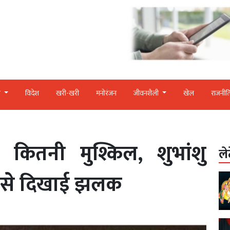
र
विदेश
खरी-खरी
मनोरंजन
जीवनशैली
खेल
राजनीत
िंग कितनी मुश्किल, शुभांशु
ले
टर से दिखाई झलक