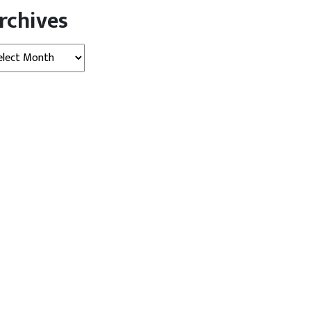
rchives
hives