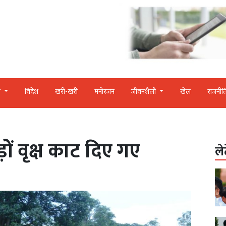
र
विदेश
खरी-खरी
मनोरंजन
जीवनशैली
खेल
राजनीत
ड़ों वृक्ष काट दिए गए
ले