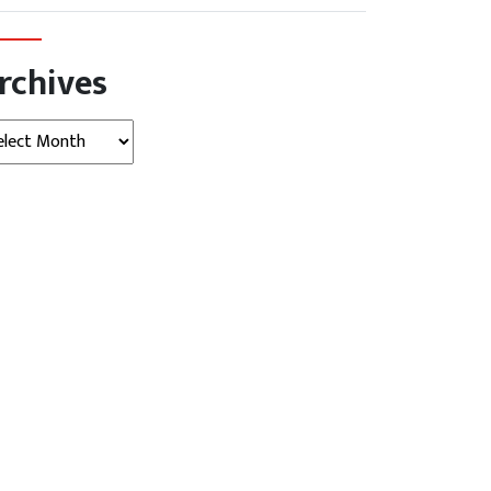
rchives
hives
न न्यूज़ (Ujjain News)
उज्‍जैन न्यूज़ (Ujjain News)
पुर ब्लाक कांग्रेस कमेटी की
नाबालिग से छेड़छाड़ मामले में सहयोग