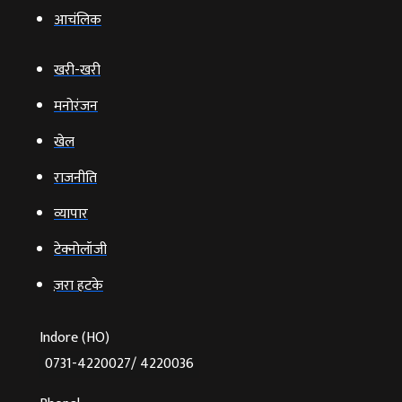
आचंलिक
खरी-खरी
मनोरंजन
खेल
राजनीति
व्‍यापार
टेक्‍नोलॉजी
ज़रा हटके
Indore (HO)
0731-4220027/ 4220036