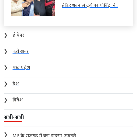
डेविड धवन से दूरी पर गोविंदा ने...
❯
ई-पेपर
❯
बड़ी खबर
❯
मध्य प्रदेश
❯
देश
❯
विदेश
अभी-अभी
❯
MP के राजगढ़ में बड़ा हादसा, उफनते...