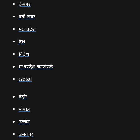
ई‑पेपर
बड़ी खबर
मध्‍यप्रदेश
देश
विदेश
मध्यप्रदेश जनसंपर्क
Global
इंदौर
भोपाल
उज्‍जैन
जबलपुर