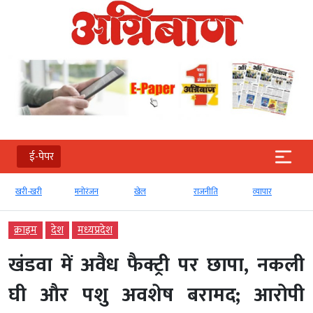
ई-पेपर
खरी-खरी
मनोरंजन
खेल
राजनीति
व्‍यापार
क्राइम
देश
मध्‍यप्रदेश
खंडवा में अवैध फैक्ट्री पर छापा, नकली
घी और पशु अवशेष बरामद; आरोपी