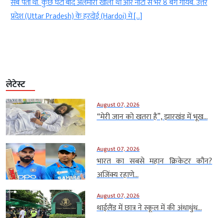
र
सब पता था. कुछ घंटों बाद अलमारी खाली थी और नोटों से भरे 8 बैग गायब. उत्तर
ं
प्रदेश (Uttar Pradesh) के हरदोई (Hardoi) में […]
लेटेस्ट
August 07, 2026
“मेरी जान को खतरा है”, झारखंड में भूख...
August 07, 2026
भारत का सबसे महान क्रिकेटर कौन?
अजिंक्य रहाणे...
August 07, 2026
थाईलैंड में छात्र ने स्कूल में की अंधाधुंध...