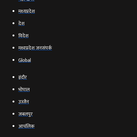
मध्‍यप्रदेश
देश
विदेश
मध्यप्रदेश जनसंपर्क
Global
इंदौर
भोपाल
उज्‍जैन
जबलपुर
आचंलिक