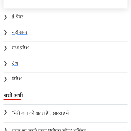
❯
ई-पेपर
❯
बड़ी खबर
❯
मध्य प्रदेश
❯
देश
❯
विदेश
अभी-अभी
❯
“मेरी जान को खतरा है”, झारखंड में...
❯