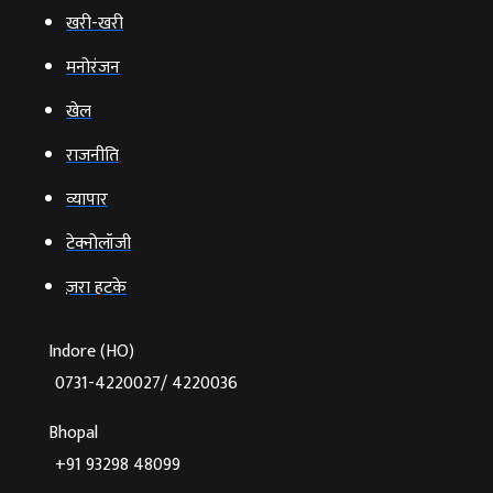
खरी-खरी
मनोरंजन
खेल
राजनीति
व्‍यापार
टेक्‍नोलॉजी
ज़रा हटके
Indore (HO)
0731-4220027/ 4220036
Bhopal
+91 93298 48099