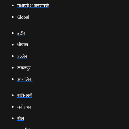
मध्यप्रदेश जनसंपर्क
Global
इंदौर
भोपाल
उज्‍जैन
जबलपुर
आचंलिक
खरी-खरी
मनोरंजन
खेल