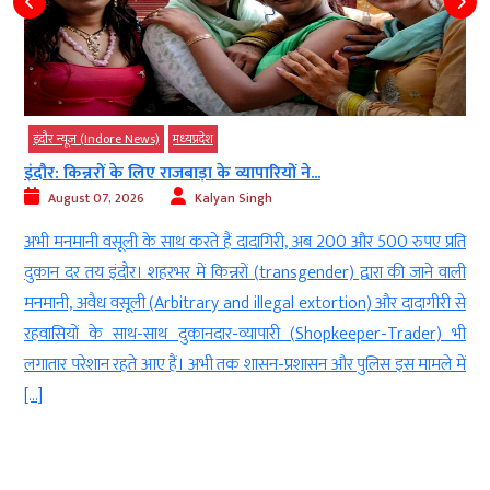
मध्‍यप्रदेश
इंदौर न्यूज़ (Indore News)
बड़ी
जबाड़ा के व्यापारियों ने...
CJI सूर्यकांत का मध्य प्रदेश
Kalyan Singh
August 07, 2026
थ करते हैं दादागिरी, अब 200 और 500 रुपए प्रति
इंदौर. चीफ जस्टिज (CJI ) सूर्
र में किन्नरों (transgender) द्वारा की जाने वाली
पहुंची, महाकाल दर्शन के लिए उ
bitrary and illegal extortion) और दादागीरी से
जी इंदौर पहुंचेंगे, मुख्यमंत्री
 दुकानदार-व्यापारी (Shopkeeper-Trader) भी
जजेस गेस्ट हाउस के भूमिपूजन म
हैं। अभी तक शासन-प्रशासन और पुलिस इस मामले में
इंदौर लौट […]