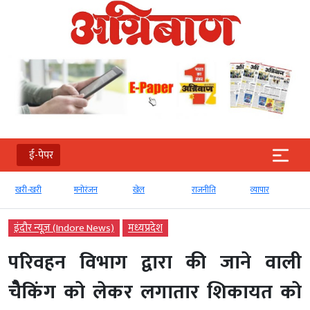
ई-पेपर
खरी-खरी
मनोरंजन
खेल
राजनीति
व्‍यापार
टेक्‍
इंदौर न्यूज़ (Indore News)
मध्‍यप्रदेश
परिवहन विभाग द्वारा की जाने वाली
चेैकिंग को लेकर लगातार शिकायत को