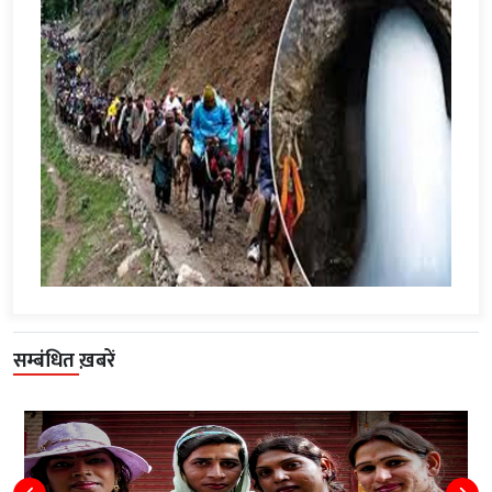
सम्बंधित ख़बरें