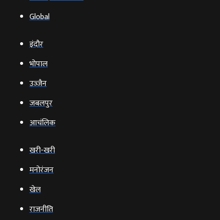
Global
इंदौर
भोपाल
उज्‍जैन
जबलपुर
आचंलिक
खरी-खरी
मनोरंजन
खेल
राजनीति