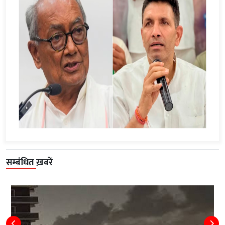
सम्बंधित ख़बरें