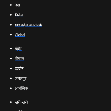
देश
विदेश
मध्यप्रदेश जनसंपर्क
Global
इंदौर
भोपाल
उज्‍जैन
जबलपुर
आचंलिक
खरी-खरी