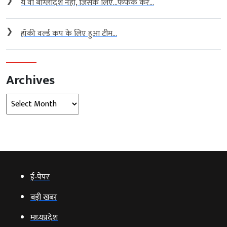
❯
ये वो बांग्लादेश नहीं, जिसके लिए…फफक कर...
❯
हॉकी वर्ल्ड कप के लिए हुआ टीम...
Archives
Archives
ई‑पेपर
बड़ी खबर
मध्‍यप्रदेश