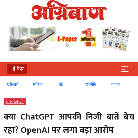
ई-पेपर
खरी-खरी
मनोरंजन
खेल
राजनीति
व्‍यापार
टेक्‍नोलॉजी
क्या ChatGPT आपकी निजी बातें बेच
रहा? OpenAI पर लगा बड़ा आरोप