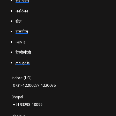
खरी-खरी
मनोरंजन
खेल
राजनीति
व्‍यापार
टेक्‍नोलॉजी
ज़रा हटके
Indore (HO)
0731-4220027/ 4220036
Bhopal
+91 93298 48099