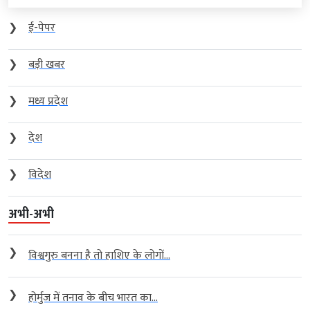
❯
ई-पेपर
❯
बड़ी खबर
❯
मध्य प्रदेश
❯
देश
❯
विदेश
अभी-अभी
❯
विश्वगुरु बनना है तो हाशिए के लोगों...
❯
होर्मुज में तनाव के बीच भारत का...