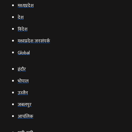
मध्‍यप्रदेश
देश
विदेश
मध्यप्रदेश जनसंपर्क
Global
इंदौर
भोपाल
उज्‍जैन
जबलपुर
आचंलिक