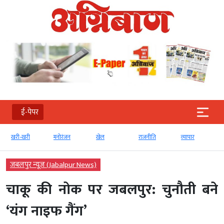
ई-पेपर
खरी-खरी
मनोरंजन
खेल
राजनीति
व्‍यापार
जबलपुर न्यूज़ (Jabalpur News)
चाकू की नोक पर जबलपुर: चुनौती बने
‘यंग नाइफ गैंग’