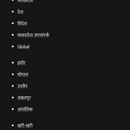
मध्‍यप्रदेश
देश
विदेश
मध्यप्रदेश जनसंपर्क
Global
इंदौर
भोपाल
उज्‍जैन
जबलपुर
आचंलिक
खरी-खरी