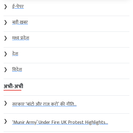
❯
ई-पेपर
❯
बड़ी खबर
❯
मध्य प्रदेश
❯
देश
❯
विदेश
अभी-अभी
❯
सरकार ‘बांटो और राज करो’ की नीति...
❯
‘Munir Army’ Under Fire: UK Protest Highlights...