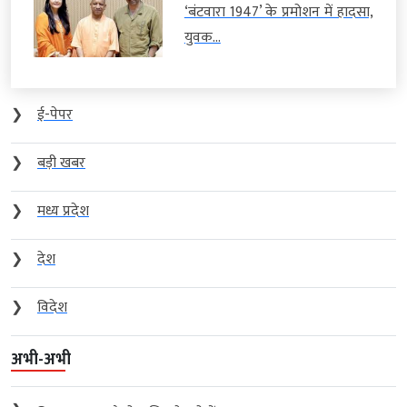
‘बंटवारा 1947’ के प्रमोशन में हादसा,
युवक...
❯
ई-पेपर
❯
बड़ी खबर
❯
मध्य प्रदेश
❯
देश
❯
विदेश
अभी-अभी