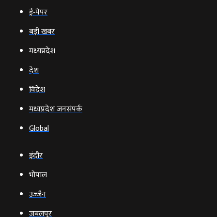
ई‑पेपर
बड़ी खबर
मध्‍यप्रदेश
देश
विदेश
मध्यप्रदेश जनसंपर्क
Global
इंदौर
भोपाल
उज्‍जैन
जबलपुर