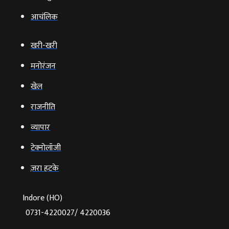
आचंलिक
खरी-खरी
मनोरंजन
खेल
राजनीति
व्‍यापार
टेक्‍नोलॉजी
ज़रा हटके
Indore (HO)
0731-4220027/ 4220036