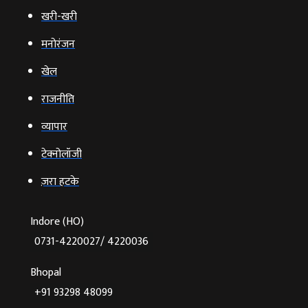
खरी-खरी
मनोरंजन
खेल
राजनीति
व्‍यापार
टेक्‍नोलॉजी
ज़रा हटके
Indore (HO)
0731-4220027/ 4220036
Bhopal
+91 93298 48099