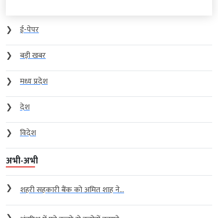
❯
ई-पेपर
❯
बड़ी खबर
❯
मध्य प्रदेश
❯
देश
❯
विदेश
अभी-अभी
❯
शहरी सहकारी बैंक को अमित शाह ने...
❯