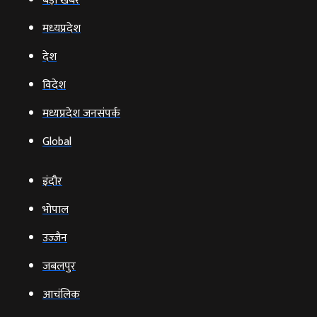
बड़ी खबर
मध्‍यप्रदेश
देश
विदेश
मध्यप्रदेश जनसंपर्क
Global
इंदौर
भोपाल
उज्‍जैन
जबलपुर
आचंलिक