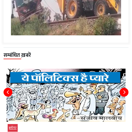
सम्बंधित ख़बरें
ब्‍लॉगर