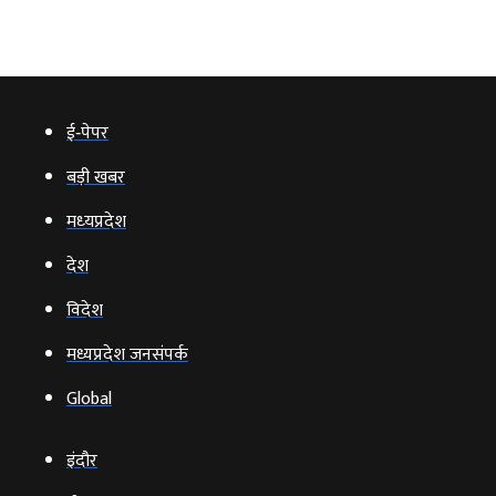
ई‑पेपर
बड़ी खबर
मध्‍यप्रदेश
देश
विदेश
मध्यप्रदेश जनसंपर्क
Global
इंदौर