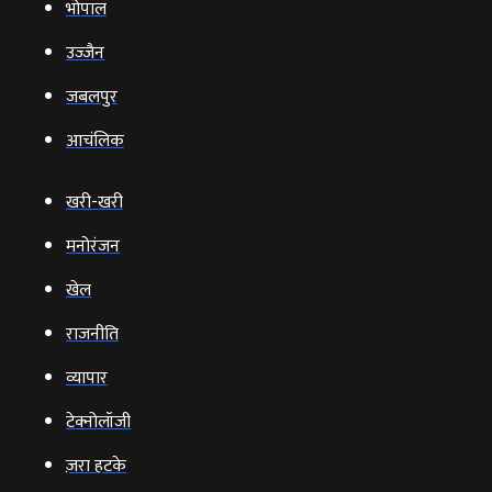
भोपाल
उज्‍जैन
जबलपुर
आचंलिक
खरी-खरी
मनोरंजन
खेल
राजनीति
व्‍यापार
टेक्‍नोलॉजी
ज़रा हटके