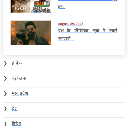
इन...
August 09, 2026
यश के ‘टॉक्सिक’ लुक ने मचाई
सनसनी,...
❯
ई-पेपर
❯
बड़ी खबर
❯
मध्य प्रदेश
❯
देश
❯
विदेश