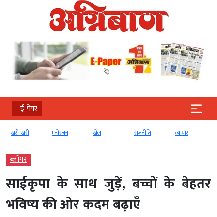
ई-पेपर
खरी-खरी
मनोरंजन
खेल
राजनीति
व्‍यापार
ब्‍लॉगर
साईकृपा के साथ जुड़ें, बच्चों के बेहतर
भविष्य की ओर कदम बढ़ाएँ