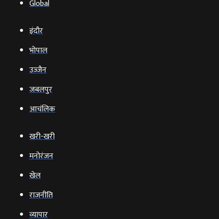
Global
इंदौर
भोपाल
उज्‍जैन
जबलपुर
आचंलिक
खरी-खरी
मनोरंजन
खेल
राजनीति
व्‍यापार