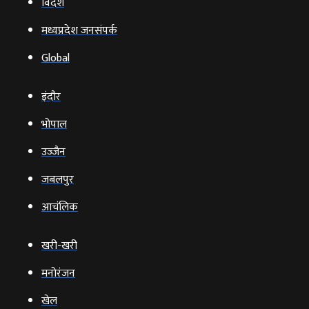
विदेश
मध्यप्रदेश जनसंपर्क
Global
इंदौर
भोपाल
उज्‍जैन
जबलपुर
आचंलिक
खरी-खरी
मनोरंजन
खेल