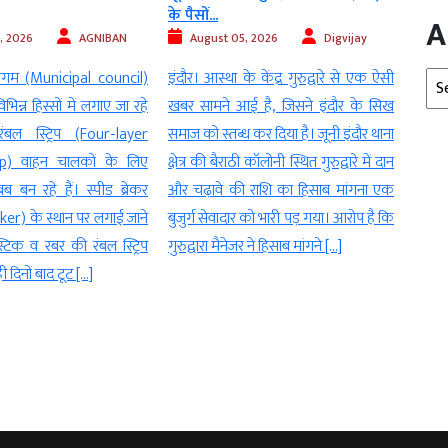
के पैसों...
आरोप, 
A
, 2026
AGNIBAN
August 05, 2026
Digvijay
Au
Arc
िगम (Municipal council)
इंदौर। आस्था के केंद्र गुरुद्वारे से एक ऐसी
इंदौर।
िभिन्न हिस्सों में लगाए जा रहे
खबर सामने आई है, जिसने इंदौर के सिख
करीब 
बल स्ट्रिप (Four-layer
समाज को स्तब्ध कर दिया है। जूनी इंदौर थाना
मामला
p) वाहन चालकों के लिए
क्षेत्र की बैराठी कॉलोनी स्थित गुरुद्वारे में दान
ही बेट
 बन रहे हैं। स्पीड ब्रेकर
और चढ़ावे की राशि का हिसाब मांगना एक
और म
ker) के स्थान पर लगाई जाने
बुजुर्ग सेवादार को भारी पड़ गया। आरोप है कि
लगाया
्टिक व रबर की रंबल स्ट्रिप
गुरुद्वारा मैनेजर ने हिसाब मांगने […]
पुलिस
 दिनों बाद टूट […]