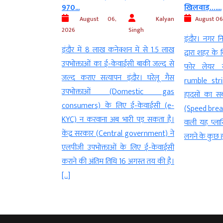
970...
खिलवाड़…....
Kalyan
August 06,
Kalyan
August 06
Singh
2026
Singh
इंदौर। नगर न
न एयरोब्रिजÓ में
इंदौर में 8 लाख कनेक्शन में से 1.5 लाख
द्वारा शहर के व
र कस्टम्स जांच को
उपभोक्ताओं का ई-केवाईसी बाकी जल्द से
फोर लेयर रं
ा पूरा नेटवर्क –
जल्द कराए सत्यापन इंदौर। घरेलू गैस
rumble stri
त्री एयरोब्रिज पर ही
उपभोक्ताओं (Domestic gas
हादसों का सबब
र्मचारी को सौंप देता
consumers) के लिए ई-केवाईसी (e-
(Speed ​​brea
ाबी (Abu Dhabi) से
KYC) न करवाना अब भारी पड़ सकता है।
वाली यह प्लास
ाली फ्लाइट से पकड़े
केंद्र सरकार (Central government) ने
लगने के कुछ ही
 सोने (Gold), […]
एलपीजी उपभोक्ताओं के लिए ई-केवाईसी
कराने की अंतिम तिथि 16 अगस्त तय की है।
[…]