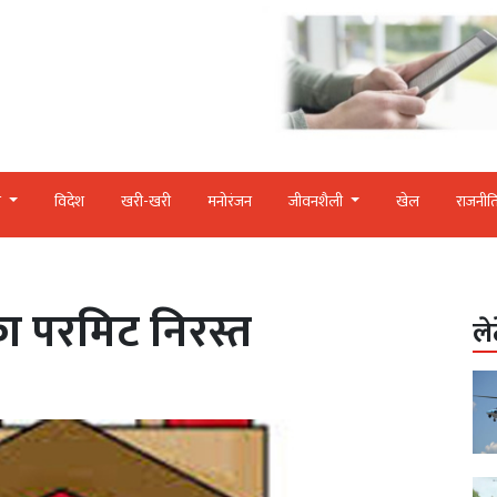
र
विदेश
खरी-खरी
मनोरंजन
जीवनशैली
खेल
राजनीत
का परमिट निरस्त
ले