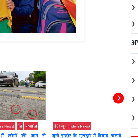
❯
❯
अ
❯
❯
❯
❯
ndore News)
देश
मध्‍यप्रदेश
इंदौर न्यूज़ (Indore News)
इंदौर
में लोगों की जान से
जूनी इन्दौर के गुरुद्वारे में विवाद, चढ़ावे
इंदौर