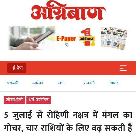
ई-पेपर
खरी-खरी
मनोरंजन
खेल
राजनीति
व्‍यापार
टेक
जीवनशैली
धर्म-ज्‍योतिष
5 जुलाई से रोहिणी नक्षत्र में मंगल का
गोचर, चार राशियों के लिए बढ़ सकती हैं