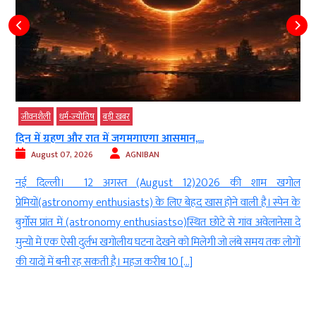
तिष
बड़ी खबर
जीवनशैली
धर्म-ज्‍योतिष
 रात में जगमगाएगा आसमान,...
Sawan 2026: भोलेनाथ 
26
AGNIBAN
August 07, 2026
2 अगस्त (August 12)2026 की शाम खगोल
नई दिल्ली। सावन(
y enthusiasts) के लिए बेहद खास होने वाली है। स्पेन के
Shiva)की आराधना(worsh
 (astronomy enthusiasts०)स्थित छोटे से गांव अवेलानेसा दे
सावन को भगवान भोलेना
दुर्लभ खगोलीय घटना देखने को मिलेगी जो लंबे समय तक लोगों
और इस दौरान शिवलिंग प
ह सकती है। महज करीब 10 […]
महत्व माना जाता है। धार्