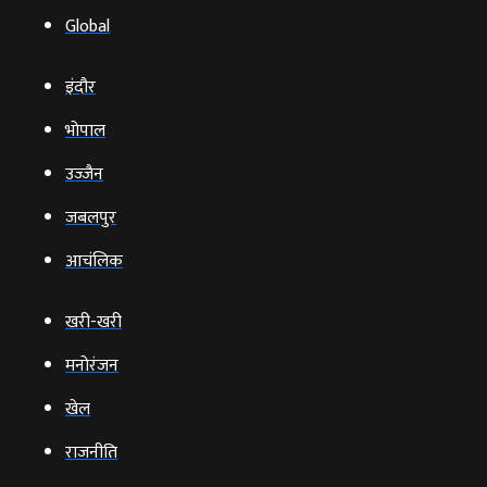
Global
इंदौर
भोपाल
उज्‍जैन
जबलपुर
आचंलिक
खरी-खरी
मनोरंजन
खेल
राजनीति