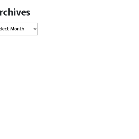
rchives
hives