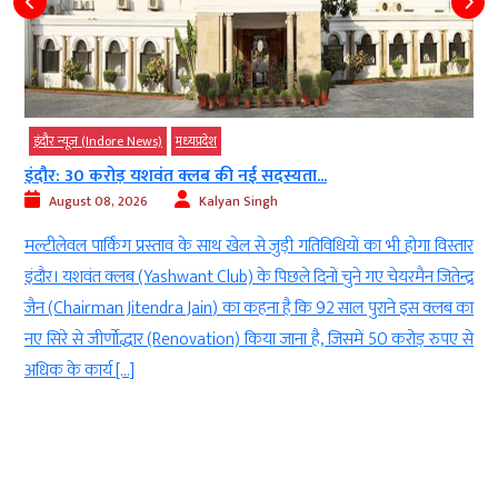
इंदौर न्यूज़ (Indore News)
मध्‍यप्रदेश
इंदौर: 30 करोड़ यशवंत क्लब की नई सदस्यता...
August 08, 2026
Kalyan Singh
ी
मल्टीलेवल पार्किंग प्रस्ताव के साथ खेल से जुड़ी गतिविधियों का भी होगा विस्तार
ी
इंदौर। यशवंत क्लब (Yashwant Club) के पिछले दिनों चुने गए चेयरमैन जितेन्द्र
e
जैन (Chairman Jitendra Jain) का कहना है कि 92 साल पुराने इस क्लब का
र
नए सिरे से जीर्णोद्धार (Renovation) किया जाना है, जिसमें 50 करोड़ रुपए से
अधिक के कार्य […]