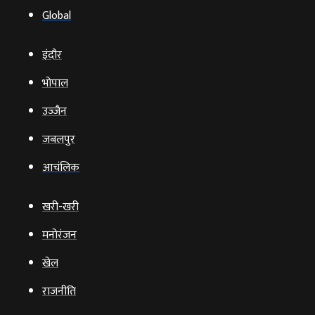
Global
इंदौर
भोपाल
उज्‍जैन
जबलपुर
आचंलिक
खरी-खरी
मनोरंजन
खेल
राजनीति