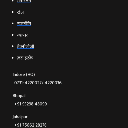
मनोरंजन
खेल
राजनीति
व्‍यापार
टेक्‍नोलॉजी
ज़रा हटके
Indore (HO)
0731-4220027/ 4220036
Bhopal
+91 93298 48099
Jabalpur
+91 75662 28278