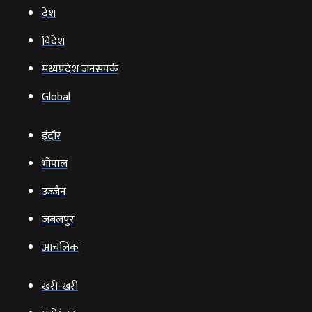
देश
विदेश
मध्यप्रदेश जनसंपर्क
Global
इंदौर
भोपाल
उज्‍जैन
जबलपुर
आचंलिक
खरी-खरी