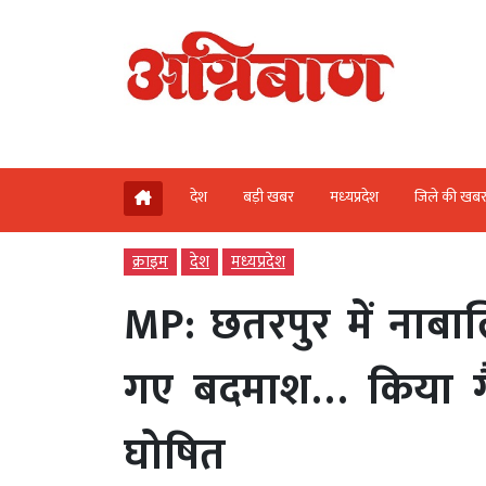
देश
बड़ी खबर
मध्‍यप्रदेश
जिले की खब
क्राइम
देश
मध्‍यप्रदेश
MP: छतरपुर में नाबाल
गए बदमाश… किया गै
घोषित