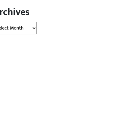
rchives
hives