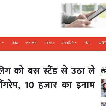
र
विदेश
खरी-खरी
मनोरंजन
जीवनशैली
खेल
राजनीत
िग को बस स्टैंड से उठा ले
ले
ंगरेप, 10 हजार का इनाम