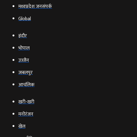
मध्यप्रदेश जनसंपर्क
Global
इंदौर
भोपाल
उज्‍जैन
जबलपुर
आचंलिक
खरी-खरी
मनोरंजन
खेल