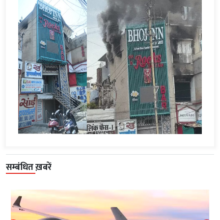
सम्बंधित ख़बरें