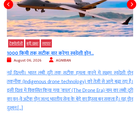
क्‍नोलॉजी
बड़ी खबर
व्‍यापार
बड़ी खब
00 किमी तक सटीक वार करेगा स्वदेशी ड्रोन...
MP में
August 06, 2026
AGNIBAN
Aug
दिल्ली। भारत लंबी दूरी तक सटीक हमला करने में सक्षम स्वदेशी ड्रोन
भोपाल 
नीक (Indigenous drone technology) को तेजी से आगे बढ़ा रहा है।
Season
 दिशा में विकसित किया गया ‘काल’ (The Drone Era) नाम का लंबी दूरी
ग्राफ अ
वन-वे अटैक ड्रोन जल्द भारतीय सेना के बेड़े का हिस्सा बन सकता है। यह ड्रोन
बारिश ह
्मन […]
[…]