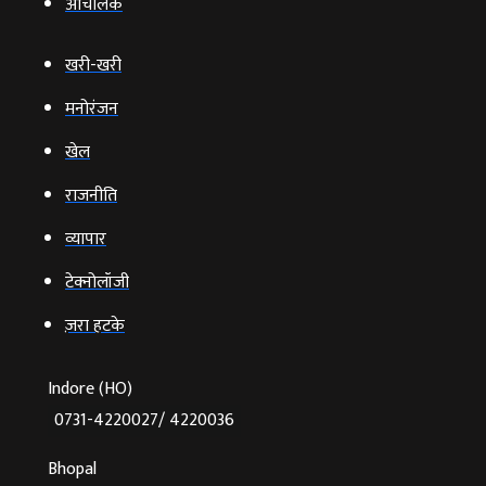
आचंलिक
खरी-खरी
मनोरंजन
खेल
राजनीति
व्‍यापार
टेक्‍नोलॉजी
ज़रा हटके
Indore (HO)
0731-4220027/ 4220036
Bhopal