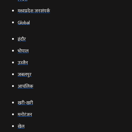
मध्यप्रदेश जनसंपर्क
Global
इंदौर
भोपाल
उज्‍जैन
जबलपुर
आचंलिक
खरी-खरी
मनोरंजन
खेल