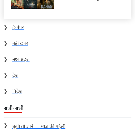
❯
ई-पेपर
❯
बड़ी खबर
❯
मध्य प्रदेश
❯
देश
❯
विदेश
अभी-अभी
❯
बुझो तो जाने — आज की पहेली