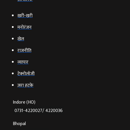
खरी-खरी
मनोरंजन
खेल
राजनीति
व्‍यापार
टेक्‍नोलॉजी
ज़रा हटके
Indore (HO)
0731-4220027/ 4220036
Bhopal