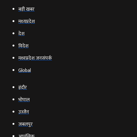
बड़ी खबर
मध्‍यप्रदेश
देश
विदेश
मध्यप्रदेश जनसंपर्क
Global
इंदौर
भोपाल
उज्‍जैन
जबलपुर
आचंलिक