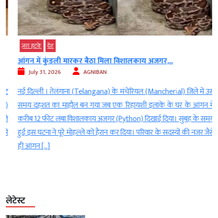
ज़रा हटके
देश
आंगन में कुंडली मारकर बैठा मिला विशालकाय अजगर,...
July 31, 2026
AGNIBAN
ट
नई दिल्ली । तेलंगाना (Telangana) के मंचेरियल (Mancherial) जिले में उस
)
समय दहशत का माहौल बन गया जब एक रिहायशी इलाके के घर के आंगन में
े
करीब 12 फीट लंबा विशालकाय अजगर (Python) दिखाई दिया। सुबह के समय
ं
हुई इस घटना ने पूरे मोहल्ले को हैरान कर दिया। परिवार के सदस्यों की नजर जैसे
ही आंगन […]
लेटेस्ट