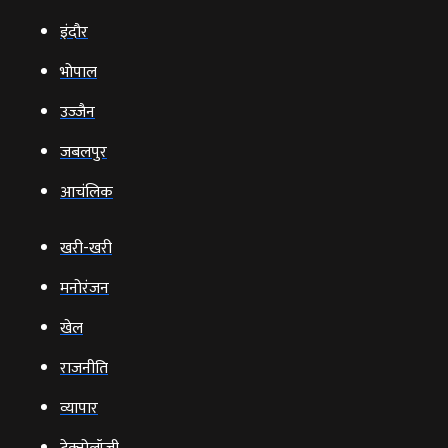
इंदौर
भोपाल
उज्‍जैन
जबलपुर
आचंलिक
खरी-खरी
मनोरंजन
खेल
राजनीति
व्‍यापार