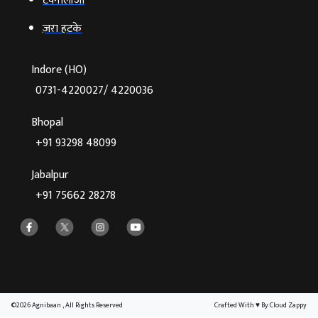
टेक्‍नोलॉजी
ज़रा हटके
Indore (HO)
0731-4220027/ 4220036
Bhopal
+91 93298 48099
Jabalpur
+91 75662 28278
©2026 Agnibaan , All Rights Reserved
Crafted With
♥
By Cloud Zappy