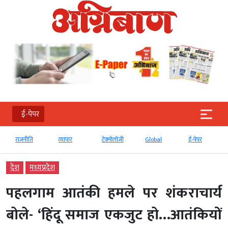
ई-पेपर
राजनीति
व्‍यापार
टेक्‍नोलॉजी
Global
ई-पेपर
देश
मध्‍यप्रदेश
पहलगाम आतंकी हमले पर शंकराचार्य
बोले- ‘हिंदू समाज एकजुट हो…आतंकियों