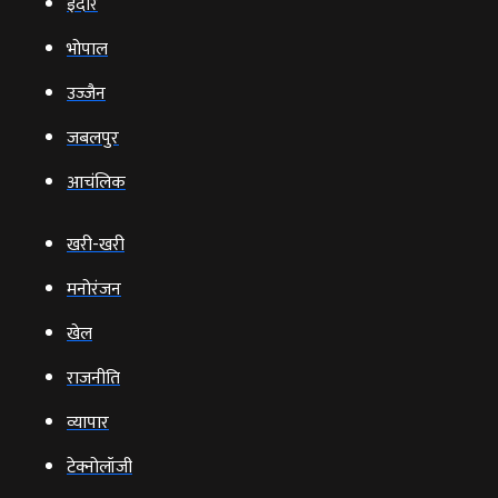
इंदौर
भोपाल
उज्‍जैन
जबलपुर
आचंलिक
खरी-खरी
मनोरंजन
खेल
राजनीति
व्‍यापार
टेक्‍नोलॉजी