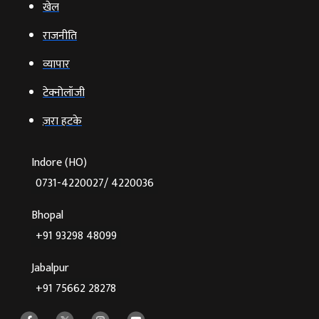
खेल
राजनीति
व्‍यापार
टेक्‍नोलॉजी
ज़रा हटके
Indore (HO)
0731-4220027/ 4220036
Bhopal
+91 93298 48099
Jabalpur
+91 75662 28278