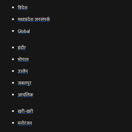
विदेश
मध्यप्रदेश जनसंपर्क
Global
इंदौर
भोपाल
उज्‍जैन
जबलपुर
आचंलिक
खरी-खरी
मनोरंजन