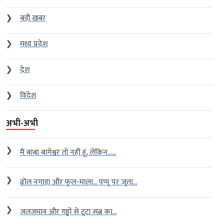
❯
बड़ी खबर
❯
मध्य प्रदेश
❯
देश
❯
विदेश
अभी-अभी
❯
मैं बाबा बागेश्वर तो नहीं हूं, लेकिन…...
❯
ढोल नगाड़ा और फूल-माला… पप्पू पर जूता...
❯
जलजमाव और गड्ढों से टूटा सब्र का...