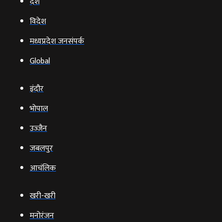
देश
विदेश
मध्यप्रदेश जनसंपर्क
Global
इंदौर
भोपाल
उज्‍जैन
जबलपुर
आचंलिक
खरी-खरी
मनोरंजन