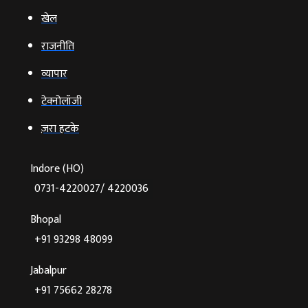
खेल
राजनीति
व्‍यापार
टेक्‍नोलॉजी
ज़रा हटके
Indore (HO)
0731-4220027/ 4220036
Bhopal
+91 93298 48099
Jabalpur
+91 75662 28278