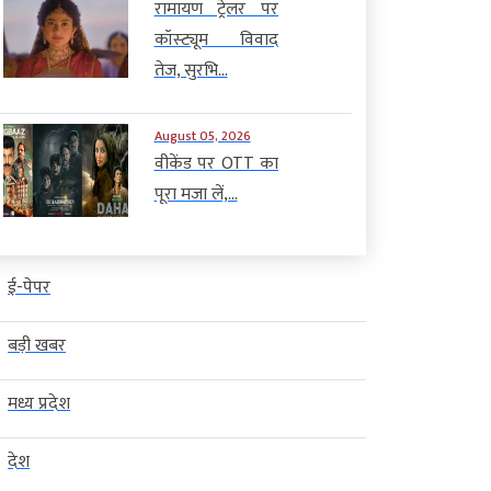
रामायण ट्रेलर पर
कॉस्ट्यूम विवाद
तेज, सुरभि...
August 05, 2026
वीकेंड पर OTT का
पूरा मजा लें,...
ई-पेपर
बड़ी खबर
मध्य प्रदेश
देश