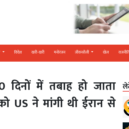
र
विदेश
खरी-खरी
मनोरंजन
जीवनशैली
खेल
राजनीत
 दिनों में तबाह हो जाता
ले
को US ने मांगी थी ईरान से