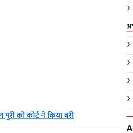
❯
अ
❯
❯
❯
❯
ल पुरी को कोर्ट ने किया बरी
A