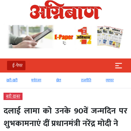
ई-पेपर
खरी-खरी
मनोरंजन
खेल
राजनीति
व्‍यापार
टेक्‍
बड़ी खबर
दलाई लामा को उनके 90वें जन्मदिन पर
शुभकामनाएं दीं प्रधानमंत्री नरेंद्र मोदी ने