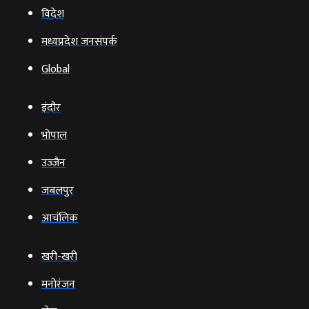
विदेश
मध्यप्रदेश जनसंपर्क
Global
इंदौर
भोपाल
उज्‍जैन
जबलपुर
आचंलिक
खरी-खरी
मनोरंजन