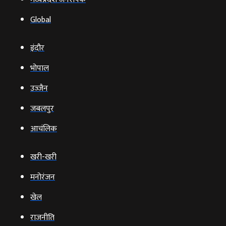
Global
इंदौर
भोपाल
उज्‍जैन
जबलपुर
आचंलिक
खरी-खरी
मनोरंजन
खेल
राजनीति