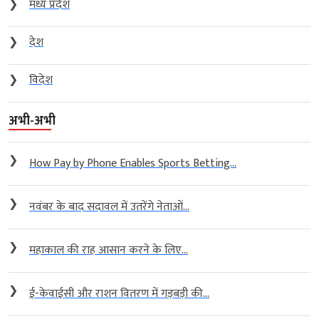
❯
मध्य प्रदेश
❯
देश
❯
विदेश
अभी-अभी
❯
How Pay by Phone Enables Sports Betting...
❯
नवंबर के बाद सदावल में उतरेंगे नेताओं...
❯
महाकाल की राह आसान करने के लिए...
❯
ई-केवाईसी और राशन वितरण में गड़बड़ी की...