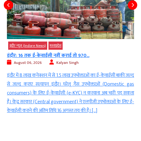
इंदौर न्यूज़ (Indore News)
मध्‍यप्रदेश
इंदौर: 16 तक ई-केवाईसी नहीं कराई तो 970...
August 06, 2026
Kalyan Singh
च
इंदौर में 8 लाख कनेक्शन में से 1.5 लाख उपभोक्ताओं का ई-केवाईसी बाकी जल्द
ज
से जल्द कराए सत्यापन इंदौर। घरेलू गैस उपभोक्ताओं (Domestic gas
ी
consumers) के लिए ई-केवाईसी (e-KYC) न करवाना अब भारी पड़ सकता
ो
है। केंद्र सरकार (Central government) ने एलपीजी उपभोक्ताओं के लिए ई-
केवाईसी कराने की अंतिम तिथि 16 अगस्त तय की है। […]