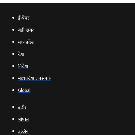
ई‑पेपर
बड़ी खबर
मध्‍यप्रदेश
देश
विदेश
मध्यप्रदेश जनसंपर्क
Global
इंदौर
भोपाल
उज्‍जैन