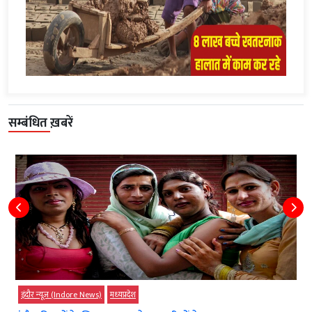
सम्बंधित ख़बरें
इंदौर न्यूज़ (Indore News)
मध्‍यप्रदेश