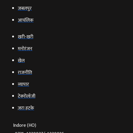
जबलपुर
आचंलिक
खरी-खरी
मनोरंजन
खेल
राजनीति
व्‍यापार
टेक्‍नोलॉजी
ज़रा हटके
Indore (HO)