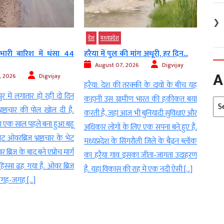
❯
देश
मध्‍यप्रदेश
देश
की मांग अधूरी, हर दिन...
मानसून की बेरुखी से खेती पर संकट,
पोलिय
48...
, 2026
Digvijay
Au
A
August 07, 2026
Digvijay
 तरक्की के दावों के बीच यह
सागर
भोपाल। मध्य प्रदेश में मानसून की सुस्ती अब
ामीण भारत की हकीकत बयां
मामला
Arc
किसानों की चिंता बढ़ाने लगी है। प्रदेश के 55
 आज भी बुनियादी सुविधाएं और
अभिया
में से 48 जिलों में सामान्य से काफी कम
के लिए एक सपना बने हुए हैं.
तीन स
बारिश दर्ज होने से सूखे जैसे हालात बन गए हैं।
सिंगरौली जिले के बैढ़न ब्लॉक
बिगड़ 
कई जिलों में वर्षा का आंकड़ा औसत से 46
व इसका जीता-जागता उदाहरण
के कु
फीसदी तक नीचे है। इसका असर जलाशयों
 की राह में एक नदी ऐसी […]
आया, 
के साथ-साथ खरीफ […]