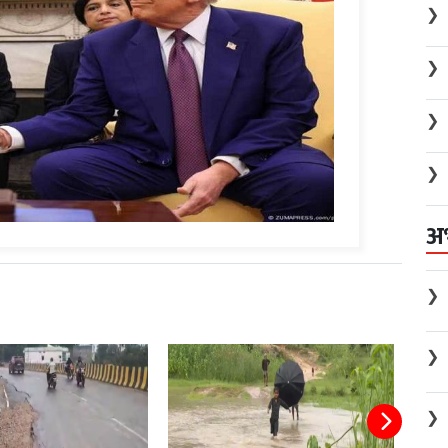
❯
❯
❯
❯
अ
❯
❯
❯