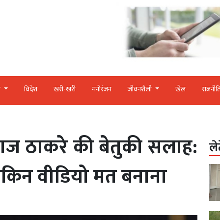
र
विदेश
खरी-खरी
मनोरंजन
जीवनशैली
खेल
राजनीत
राज ठाकरे की बेतुकी सलाह:
ले
ेकिन वीडियो मत बनाना