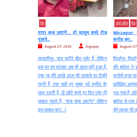
उत्तर प्रदेश
देश
देश
मध्‍यप्रदेश
 मासूम बच्चे रोज
Mirzapur: भारी बारिश में धंसा 44
हरैया में पुल 
करोड़ का...
August 07
Digvijay
August 07, 2026
Digvijay
हरैया: देश की
बीत चुके हैं. लेकिन
मिर्जापुर: मिर्जापुर में लगातार हो रही दो दिन
कहानी उस ग्र
 खत्म नहीं हुआ है.
की बारिश ने भ्रष्टाचार की पोल खोल दी है.
करती है, जहां
भी दरवाजे पर टिकी
करोड़ों रुपए का एक साल पहले बना हुआ बहू
अधिकार लोगों 
 सुबह नई उम्मीद के
प्रतीक्षित आमघाट ओवरब्रिज भ्रष्टाचार के भेट
मध्यप्रदेश के 
बच्चे हर दिन एक ही
चढ़ गया है. ओवर ब्रिज के बाद बने एप्रोच मार्ग
का हरैया गां
ा कब आएंगे?’ लेकिन
बारिश से एक हिस्सा ढह गया है. ओवर ब्रिज
है. यहां विकास
की सड़क भी जगह-जगह […]