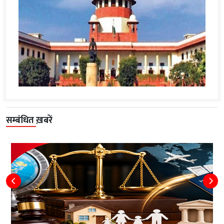
सम्बंधित ख़बरें