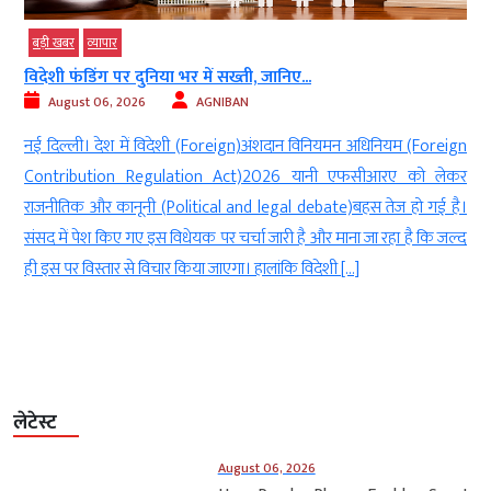
टेक्‍नोलॉजी
बड़ी खबर
व्‍यापार
1000 किमी तक सटीक वार करेगा स्वदेशी ड्रोन...
August 06, 2026
AGNIBAN
 अधिनियम (Foreign
नई दिल्ली। भारत लंबी दूरी तक सटीक हमला करने में सक्षम 
फसीआरए को लेकर
तकनीक (Indigenous drone technology) को तेजी से आगे 
हस तेज हो गई है।
इसी दिशा में विकसित किया गया ‘काल’ (The Drone Era) नाम
 जा रहा है कि जल्द
का वन-वे अटैक ड्रोन जल्द भारतीय सेना के बेड़े का हिस्सा बन सक
]
दुश्मन […]
लेटेस्ट
August 06, 2026