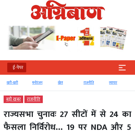
ई-पेपर
ी
मनोरंजन
खेल
राजनीति
व्‍यापार
टेक्‍नोलॉजी
बड़ी खबर
राजनीति
राज्यसभा चुनावः 27 सीटों में से 24 का
फैसला निर्विरोध… 19 पर NDA और 5