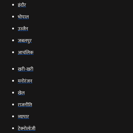
इंदौर
भोपाल
उज्‍जैन
जबलपुर
आचंलिक
खरी-खरी
मनोरंजन
खेल
राजनीति
व्‍यापार
टेक्‍नोलॉजी