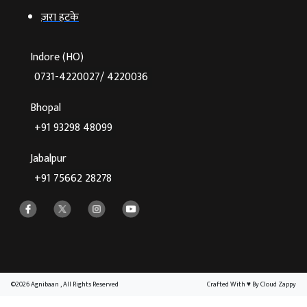
ज़रा हटके
Indore (HO)
0731-4220027/ 4220036
Bhopal
+91 93298 48099
Jabalpur
+91 75662 28278
©2026 Agnibaan , All Rights Reserved
Crafted With
♥
By Cloud Zappy