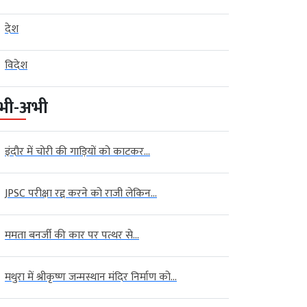
देश
विदेश
भी-अभी
इंदौर में चोरी की गाड़ियों को काटकर...
JPSC परीक्षा रद्द करने को राजी लेकिन...
ममता बनर्जी की कार पर पत्थर से...
देश
फे के बाद पहली बार खुलकर बोले
पंजाब में AAP का हिंदू वोटों पर
.
फोकस!...
मथुरा में श्रीकृष्ण जन्मस्थान मंदिर निर्माण को...
gust 09, 2026
AGNIBAN
August 09, 2026
AGNIBAN