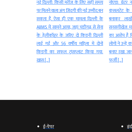
 बिलासपुर में पुलिस
नई दिल्ली: किसी मरीज के लिए सही समय
नोएडा: ग्रेटर
ोप में एक युवक को
पर मिलने वाला अंग जिंदगी की नई उम्मीद बन
कंसलटेंट के
हीं, उसके तीन अन्य
सकता है. ऐसा ही एक मामला दिल्ली के
बनाकर लाखो
 है। ये चारों युवक
AIIMS में सामने आया, जहां चंडीगढ़ से सेना
सनसनीखेज माम
कालाजादू करने के
के हेलीकॉप्टर के जरिए दो किडनी दिल्ली
का आरोप है क
ताकि जज उनके तीन
लाई गईं और 56 वर्षीय महिला में दोनों
लोगों ने उन्हे
ें। काला जादू करने
किडनी का सफल ट्रांसप्लांट किया गया.
बनाए रखा. जा
खास […]
फर्जी […]
ई‑पेपर
इंद