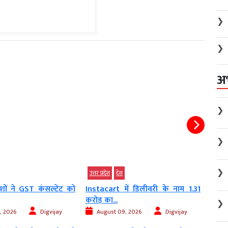
❯
❯
अ
❯
❯
❯
उत्तर प्रदेश
देश
देश
माशों ने GST कंसल्टेंट को
Instacart में डिलीवरी के नाम 1.31
इस्ती
करोड़ का...
धर्मेंद्र..
❯
, 2026
Digvijay
August 09, 2026
Digvijay
Au