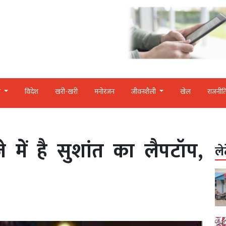
र
विदेश
खरी-खरी
मनोरंजन
जीवनशैली
खेल
राजनीत
जे में है सुशांत का लैपटॉप,
ले