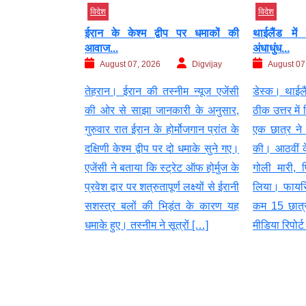
विदेश
विदेश
ीप पर धमाकों की
थाईलैंड में छात्र ने स्कूल में की
जन्म के आधा
अंधाधुंध...
हासिल करने..
Digvijay
August 07, 2026
Digvijay
August 07
्नीम न्यूज एजेंसी
डेस्क। थाईलैंड की राजधानी बैंकॉक के
डेस्क। अमेरि
कारी के अनुसार,
ठीक उत्तर में स्थित एक प्रांत के स्कूल में
ट्रंप ने विद
ोर्मोजगान प्रांत के
एक छात्र ने स्कूल में अंधाधुंध फायरिंग
नागरिकता देने
र दो धमाके सुने गए।
की। आठवीं के छात्र ने पहले टीचर को
कर दिए हैं। ड
ट्रेट ऑफ होर्मुज के
गोली मारी, फिर खुद को भी शूट कर
बच्चे को ज
ूर्ण लक्ष्यों से ईरानी
लिया। फायरिंग की इस घटना में कम से
नागरिकता दिला
िड़ंत के कारण यह
कम 15 छात्र घायल हो गए। स्थानीय
के ‘बर्थ टूरिज
सूत्रों […]
मीडिया रिपोर्ट […]
पर सख्ती कर
आधार […]