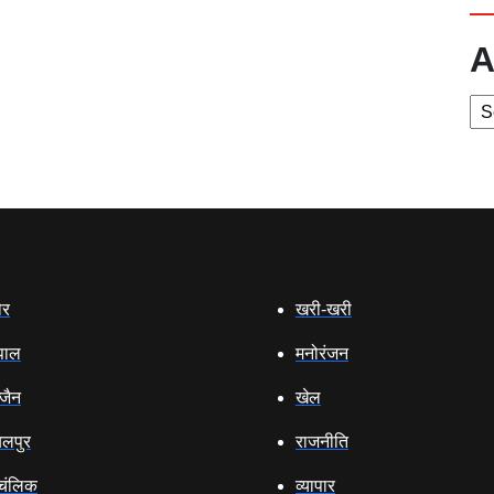
A
Ar
ौर
खरी-खरी
पाल
मनोरंजन
‍जैन
खेल
लपुर
राजनीति
ंलिक
व्‍यापार