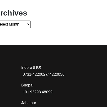
rchives
chives
Indore (HO)
0731-4220027/ 4220036
Bhopal
+91 93298 48099
Jabalpur