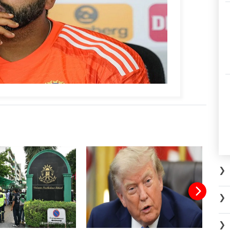
❯
❯
❯