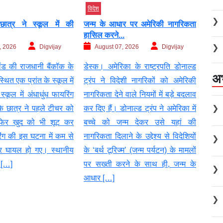
बड़ी खबर
विदेश
विदेश
❯
र पर अमेरिकी नागरिकता
युद्ध के बीच रूस में चल रहा गजब...
मुसीब
.
US..
August 07, 2026
AGNIBAN
, 2026
Digvijay
Au
❯
मॉस्को। यूक्रेन से युद्ध (Ukraine
का के राष्ट्रपति डोनाल्ड
डेस्क
War) के बीच रूस (Russia) में एक
अ
ेशी नागरिकों को अमेरिकी
संकट 
नया घोटाला (New Scam) सामने आया
 वाले नियमों में बड़े बदलाव
ओर भ
है। सीएनएन की रिपोर्ट के कई ऐसे मामले
ोनाल्ड ट्रंप ने अमेरिका में
कानून
❯
सामने आए हैं, जहां महिलाएं (Women)
न्म देकर उसे यहां की
से प
युद्ध पर जा रहे सैनिकों (soldiers) से
ने के उद्देश्य से विदेशियों
अमेरि
❯
जल्दबाजी में शादी (Fake Marriage)
्म’ (जन्म पर्यटन) के मामलों
मेटा 
कर रही हैं और उनकी मौत के बाद मिलने
ने के साथ ही, जन्म के
के लि
वाला सरकारी […]
❯
❯