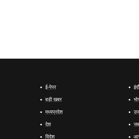
ई‑पेपर
इंद
बड़ी खबर
भो
मध्‍यप्रदेश
उज्
देश
जब
विदेश
आच