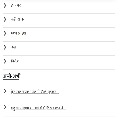
❯
ई-पेपर
❯
बड़ी खबर
❯
मध्य प्रदेश
❯
देश
❯
विदेश
अभी-अभी
❯
देर रात ऋषभ पंत ने CM पुष्कर...
❯
महुआ मोइत्रा मामले में CJP प्रवक्ता ने...