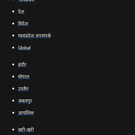
देश
विदेश
मध्यप्रदेश जनसंपर्क
Global
इंदौर
भोपाल
उज्‍जैन
जबलपुर
आचंलिक
खरी-खरी