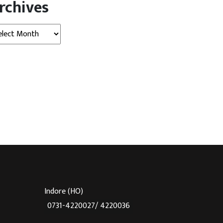
rchives
etrol) निर्धारित गुणवत्ता मानकों के
कि महिला आरक्षण कानून (Women’s
ूप है (Conforms to prescribed
Reservation Law) सरकार बिना शर्त लागू
hives
ty Standards) । केंद्र सरकार ने
करे (Government should
ेट्रोल की गुणवत्ता को लेकर सामने
Implement Unconditionally) ।
ंताओं को खारिज करते हुए कहा है कि
लोकसभा में नेता प्रतिपक्ष राहुल गांधी और
्ताओं को इस ईंधन का इस्तेमाल पूरी
केंद्रीय संसदीय कार्य मंत्री किरेन रिजिजू के
ोसे के […]
बीच ‘एक्स’ पर महिला आरक्षण को लेकर
बहस देखने को मिली। […]
Indore (HO)
0731-4220027/ 4220036