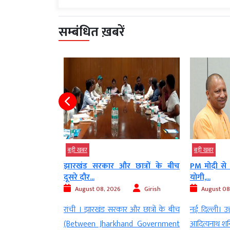
सम्बंधित ख़बरें
बड़ी खबर
बड़ी खबर
छात्रों के बीच
PM मोदी से मुलाकात करने पहुंचे CM
सपा समय-स
योगी,...
रंग बदलती रही
Girish
August 08, 2026
Digvijay
August 08
 और छात्रों के बीच
नई दिल्ली। उत्तर प्रदेश के मुख्यमंत्री योगी
लखनऊ । बसपा
and Government
आदित्यनाथ शनिवार को प्रधानमंत्री नरेंद्र मोदी
supremo May