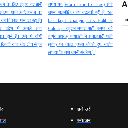
A
om Time to Time) सपा
(E20 P
against those who are Leaving) क्या
िक रंग बदलती रही है (SP
अनुर
तो शिकवा, क्या शिकायत (What
Arc
hanging its Political
Quali
Grievances or Complaints) ?
ुजन समाज पार्टी (बसपा) की
ई20 प
समाजवादी पार्टी के राष्ट्रीय अध्यक्ष अखिलेश
्ष मायावती ने समाजवादी पार्टी
आई चि
यादव ने उत्तर प्रदेश के मुख्यमंत्री योगी
खा हमला बोलते हुए आरोप
उपभोक
आदित्यनाथ पर बिना नाम लिए निशाना साधा
अपनी संकीर्ण […]
तरह भर
[…]
ौर
खरी-खरी
पाल
मनोरंजन