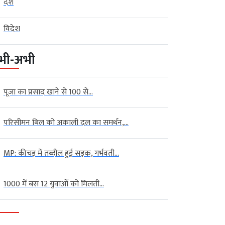
देश
विदेश
भी-अभी
पूजा का प्रसाद खाने से 100 से...
परिसीमन बिल को अकाली दल का समर्थन,...
खबर
बड़ी खबर
MP: कीचड़ में तब्दील हुई सड़क, गर्भवती...
ारित गुणवत्ता मानकों के अनुरूप है
महिला आरक्षण कानून बिना शर्त लागू
ट्रोल...
करे सरकार...
1000 में बस 12 युवाओं को मिलती...
gust 08, 2026
Girish
August 08, 2026
Girish
िल्ली । केंद्र सरकार (Central
नई दिल्ली । कांग्रेस सांसद राहुल गांधी
rnment) ने कहा कि ई20 पेट्रोल
(Congress MP Rahul Gandhi) ने कहा