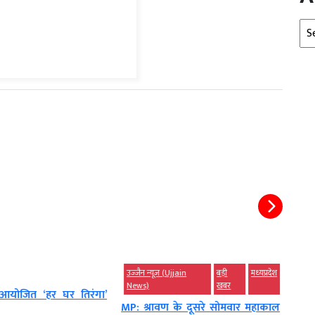
Arc
उज्‍जैन न्यूज़ (Ujjain
बड़ी
मध्‍यप्रदेश
बड़ी 
News)
खबर
ं आयोजित ‘हर घर तिरंगा’
जंगल 
MP: श्रावण के दूसरे सोमवार महाकाल
सऊदी.