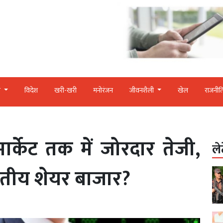
र
विदेश
खरी-खरी
मनोरंजन
जीवनशैली
खेल
राजनीत
र्केट तक में जोरदार तेजी,
ले
तीय शेयर बाजार?