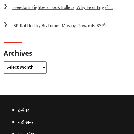
❯
Freedom Fighters Took Bullets, Why Fear Eggs?’:...
❯
‘SP Rattled by Brahmins Moving Towards BSP’:...
Archives
Archives
ई‑पेपर
बड़ी खबर