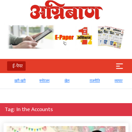
ई-पेपर
खरी-खरी
मनोरंजन
खेल
राजनीति
व्‍यापार
Tag:
In the Accounts