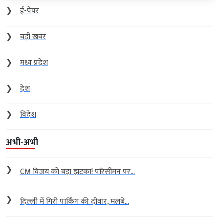
❯
ई-पेपर
❯
बड़ी खबर
❯
मध्य प्रदेश
❯
देश
❯
विदेश
अभी-अभी
❯
CM विजय को बड़ा झटका! परिसीमन पर...
❯
दिल्ली में गिरी पार्किंग की दीवार, मलबे...