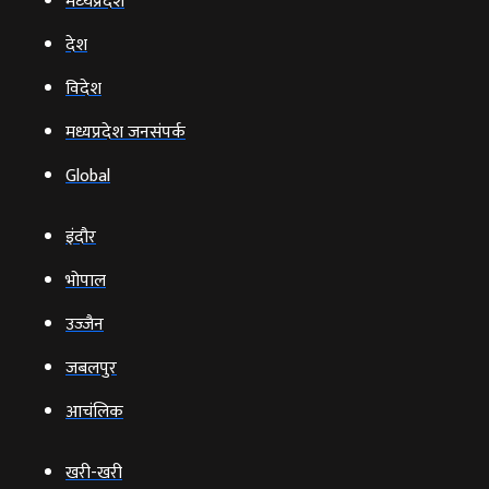
मध्‍यप्रदेश
देश
विदेश
मध्यप्रदेश जनसंपर्क
Global
इंदौर
भोपाल
उज्‍जैन
जबलपुर
आचंलिक
खरी-खरी