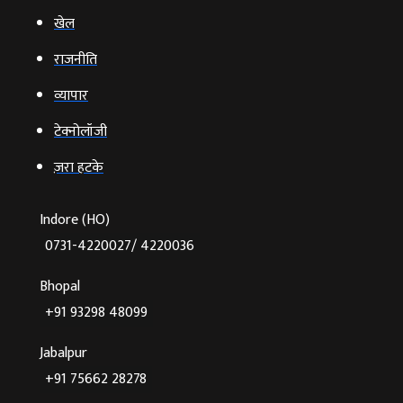
खेल
राजनीति
व्‍यापार
टेक्‍नोलॉजी
ज़रा हटके
Indore (HO)
0731-4220027/ 4220036
Bhopal
+91 93298 48099
Jabalpur
+91 75662 28278