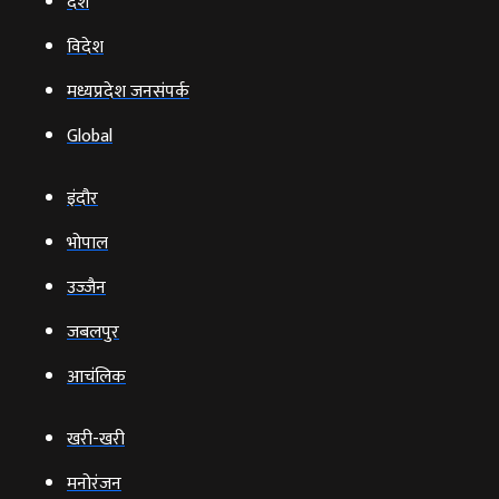
देश
विदेश
मध्यप्रदेश जनसंपर्क
Global
इंदौर
भोपाल
उज्‍जैन
जबलपुर
आचंलिक
खरी-खरी
मनोरंजन