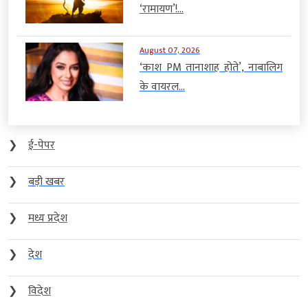
‘रामायण’!...
August 07, 2026
‘काश PM तानाशाह होते’, नाबालिग
के वायरल...
❯
ई-पेपर
❯
बड़ी खबर
❯
मध्य प्रदेश
❯
देश
❯
विदेश