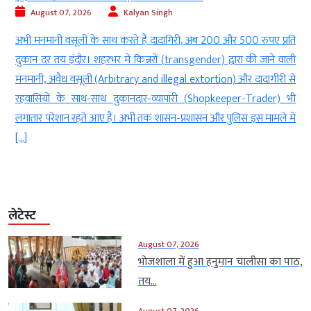
7, 2026
Kalyan Singh
August 07, 2
वसूली के साथ करते हैं दादागिरी, अब 200 और 500 रुपए प्रति
इंदौर. चीफ जस्टिज
इंदौर। शहरभर में किन्नरों (transgender) द्वारा की जाने वाली
पहुंची, महाकाल दर
ध वसूली (Arbitrary and illegal extortion) और दादागीरी से
जी इंदौर पहुंचेंगे
के साथ-साथ दुकानदार-व्यापारी (Shopkeeper-Trader) भी
जजेस गेस्ट हाउस क
न रहते आए हैं। अभी तक शासन-प्रशासन और पुलिस इस मामले में
इंदौर लौट […]
लेटेस्ट
August 07, 2026
भोजशाला में हुआ हनुमान चालीसा का पाठ,
तय...
August 07, 2026