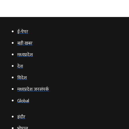
ई‑पेपर
बड़ी खबर
मध्‍यप्रदेश
देश
विदेश
मध्यप्रदेश जनसंपर्क
Global
इंदौर
भोपाल