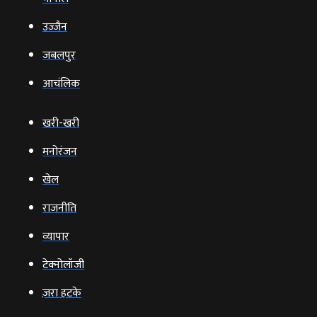
उज्‍जैन
जबलपुर
आचंलिक
खरी-खरी
मनोरंजन
खेल
राजनीति
व्‍यापार
टेक्‍नोलॉजी
ज़रा हटके