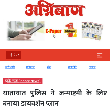
ई-पेपर
खरी-खरी
मनोरंजन
खेल
राजनीति
व्‍यापार
टे
इंदौर न्यूज़ (Indore News)
यातायात पुलिस ने जन्माष्टमी के लिए
बनाया डायवर्शन प्लान