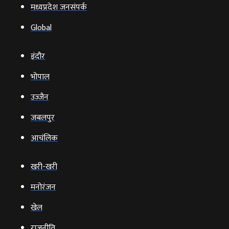
मध्यप्रदेश जनसंपर्क
Global
इंदौर
भोपाल
उज्‍जैन
जबलपुर
आचंलिक
खरी-खरी
मनोरंजन
खेल
राजनीति