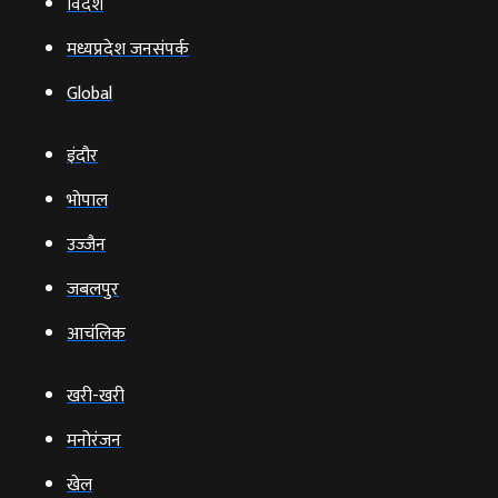
विदेश
मध्यप्रदेश जनसंपर्क
Global
इंदौर
भोपाल
उज्‍जैन
जबलपुर
आचंलिक
खरी-खरी
मनोरंजन
खेल