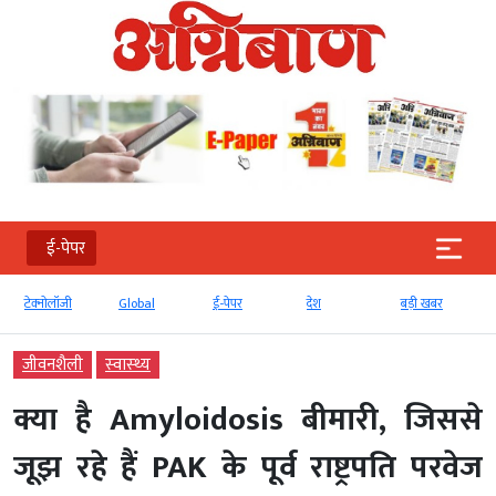
ई-पेपर
टेक्‍नोलॉजी
Global
ई-पेपर
देश
बड़ी खबर
जीवनशैली
स्‍वास्‍थ्‍य
क्या है Amyloidosis बीमारी, जिससे
जूझ रहे हैं PAK के पूर्व राष्ट्रपति परवेज