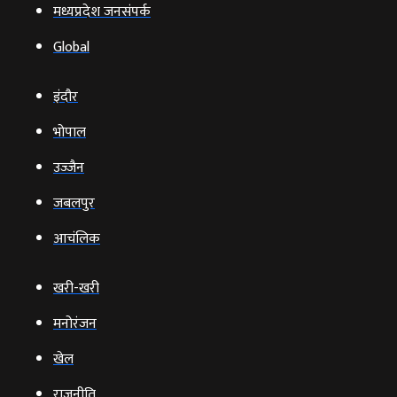
मध्यप्रदेश जनसंपर्क
Global
इंदौर
भोपाल
उज्‍जैन
जबलपुर
आचंलिक
खरी-खरी
मनोरंजन
खेल
राजनीति