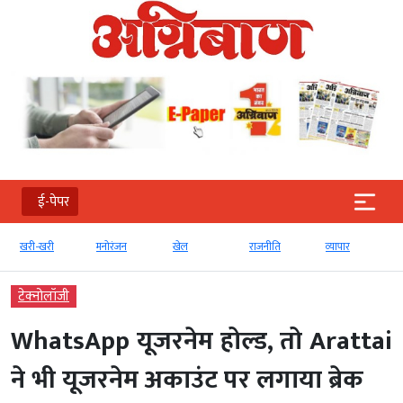
ई-पेपर
खरी-खरी
मनोरंजन
खेल
राजनीति
व्‍यापार
टेक्‍नोलॉजी
WhatsApp यूजरनेम होल्ड, तो Arattai
ने भी यूजरनेम अकाउंट पर लगाया ब्रेक